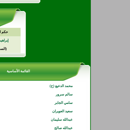
حكم ا
إبراهي
(السع
القائمة الأساسية
محمد الدعيع (ح)
سالم سرور
سامي الجابر
سعيد العويران
عبدالله سليمان
عبدالله صالح