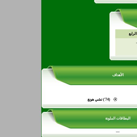
لرابع
الأهداف
(74') تشي هونغ
البطاقات الملونة
---