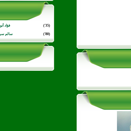
(35')
فؤاد أنو
(80')
سالم سر