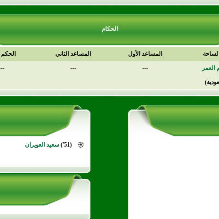
الحكام
لساحة
المساعد الأول
المساعد الثاني
الحكم ا
م العمر
---
---
---
ودية)
(51')
سعيد العويران