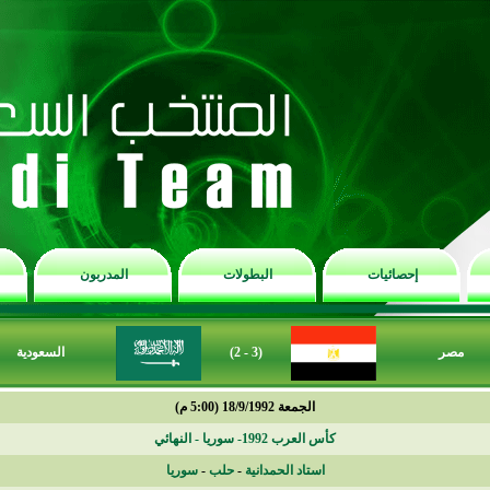
إحصائيات
البطولات
المدربون
مصر
(3 - 2)
السعودية
الجمعة 18/9/1992 (5:00 م)
كأس العرب 1992- سوريا - النهائي
استاد الحمدانية
-
حلب
-
سوريا