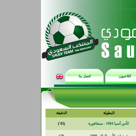
اللاعبون
اتصل بنا
البطولة
الدقيقة
كأس آسيا 1984 - سنغافورة
(43')