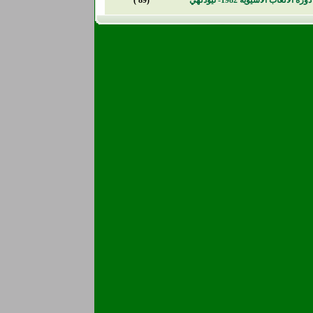
دورة الألعاب الآسيوية 1982- نيودلهي
(89')