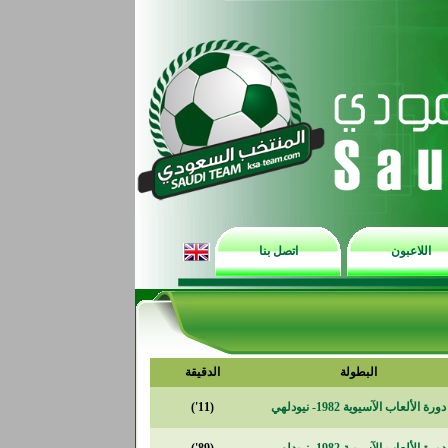
اللاعبون
اتصل بنا
البطولة
الدقيقة
دورة الألعاب الآسيوية 1982- نيودلهي
(11')