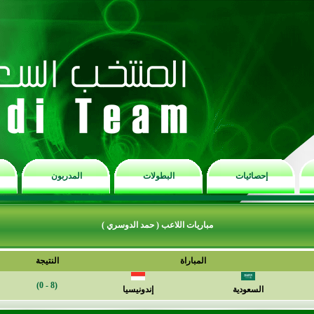
إحصائيات
البطولات
المدربون
مباريات اللاعب ( حمد الدوسري )
المباراة
النتيجة
(8 - 0)
السعودية
إندونيسيا