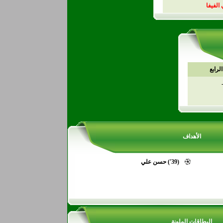
لرابع
الأهداف
(39') حسن علي
البطاقات الملونة