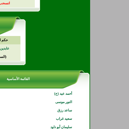
انسحب منتخب البحرين 
حكم ا
عابدين 
(الس
القائمة الأساسية
أحمد عيد (ح)
النور موسى
ساعد رزق
سعيد غراب
سليمان أبو داود