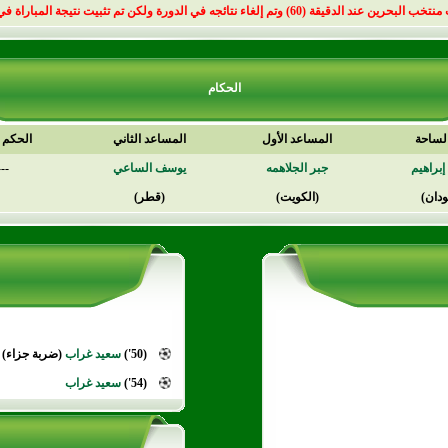
عند الدقيقة (60) وتم إلغاء نتائجه في الدورة ولكن تم تثبيت نتيجة المباراة في الفيفا
الحكام
لساحة
المساعد الأول
المساعد الثاني
الحكم ا
إبراهيم
جبر الجلاهمه
يوسف الساعي
---
ودان)
(الكويت)
(قطر)
(50')
سعيد غراب
(ضربة جزاء)
(54')
سعيد غراب