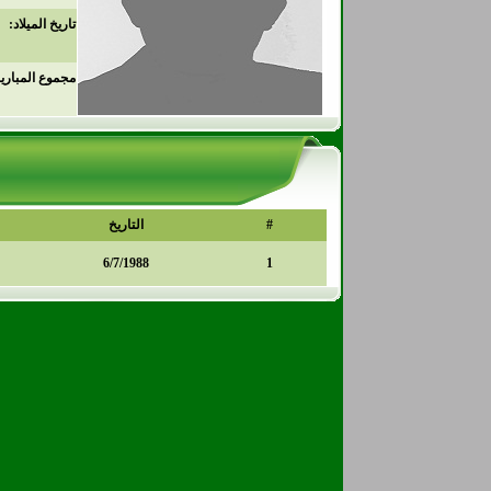
تاريخ الميلاد:
مجموع المباري
#
التاريخ
6/7/1988
1