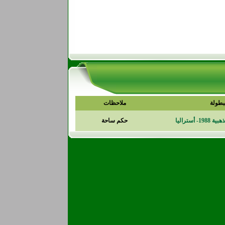
بطولة
ملاحظات
 أستراليا
حكم ساحة