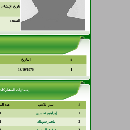
تاريخ الإنشاء:
السعة:
#
التاريخ
18/10/1976
1
إحصائيات المشاركات
#
اسم اللاعب
عدد الم
1
إبراهيم تحسين
1
2
بلخير سويلك
1
3
توفيق المقرن
1