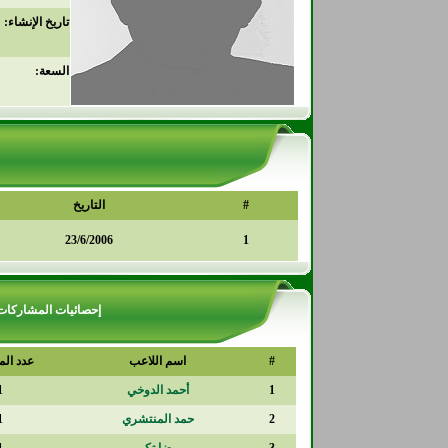
تاريخ الإنشاء:
السعة:
#
التاريخ
23/6/2006
1
إحصائيات المشاركات
#
اسم اللاعب
عدد الم
1
أحمد الدوخي
1
2
حمد المنتشري
1
3
رضا تكر
1