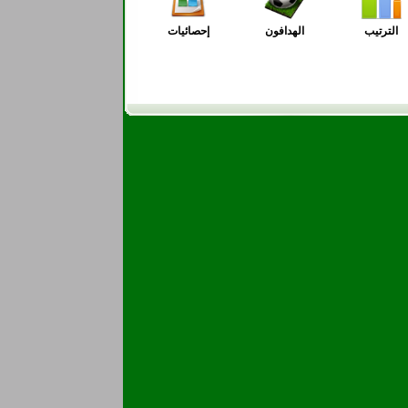
الترتيب
الهدافون
إحصائيات