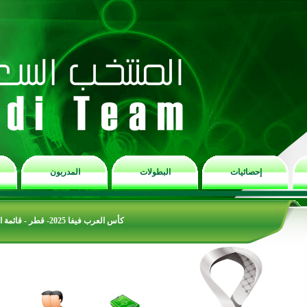
إحصائيات
البطولات
المدربون
كأس العرب فيفا 2025- قطر - قائمة اللاعبين