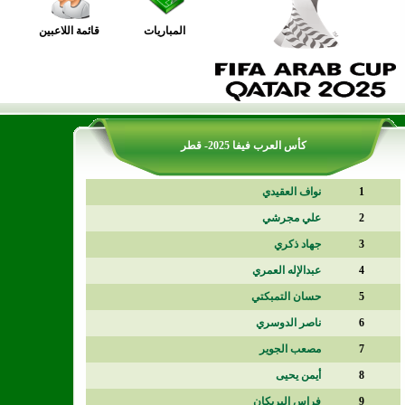
المباريات
قائمة اللاعبين
كأس العرب فيفا 2025- قطر
1
نواف العقيدي
2
علي مجرشي
3
جهاد ذكري
4
عبدالإله العمري
5
حسان التمبكتي
6
ناصر الدوسري
7
مصعب الجوير
8
أيمن يحيى
9
فراس البريكان