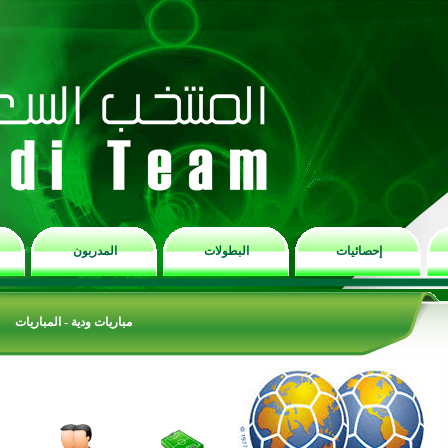
إحصائيات
البطولات
المدربون
مباريات ودية - المباريات