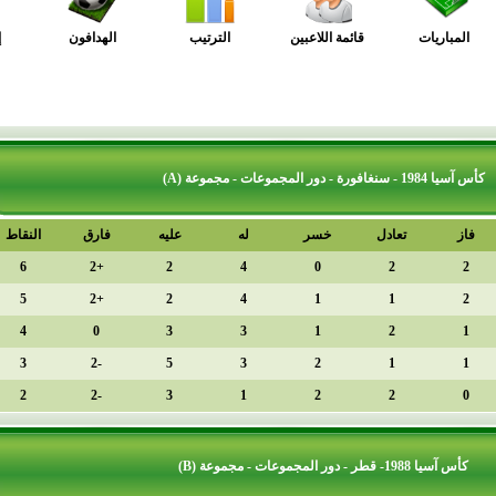
قائمة اللاعبين
الترتيب
الهدافون
إحصائيات
دل
خسر
له
عليه
فارق
النقاط
الترتيب
1
6
+2
2
4
0
2
5
+2
2
4
1
3
4
0
3
3
1
4
3
-2
5
3
2
5
2
-2
3
1
2