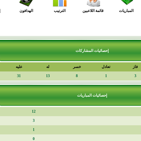
قائمة اللاعبين
الترتيب
الهدافون
إحصائيات
إحصائيات المشاركات
تعادل
خسر
له
عليه
فارق
-18
31
13
8
1
إحصائيات المباريات
12
3
1
0