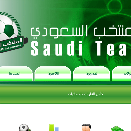
المدربون
اللاعبون
اتصل بنا
كأس القارات - إحصائيات