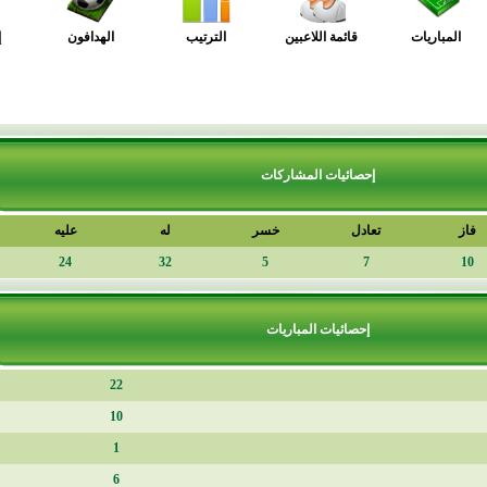
قائمة اللاعبين
الترتيب
الهدافون
إحصائيات
إحصائيات المشاركات
تعادل
خسر
له
عليه
فارق
+8
24
32
5
7
إحصائيات المباريات
22
10
1
6