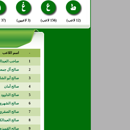
(12 لاعب)
(156 لاعب)
(3 لاعبين)
(37 لاعب)
-
اسم اللاعب
1
صاحب العبدال
2
صالح آل جمع
3
صالح أبو الش
4
صالح أمان
5
صالح الداوود
6
صالح الشهري
7
صالح الصقري
8
صالح العبدالك
9
صالح القميزي